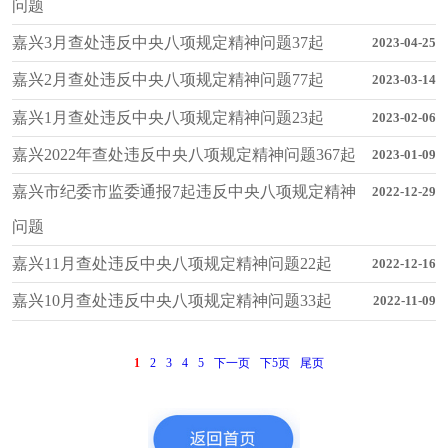
问题
嘉兴3月查处违反中央八项规定精神问题37起
2023-04-25
嘉兴2月查处违反中央八项规定精神问题77起
2023-03-14
嘉兴1月查处违反中央八项规定精神问题23起
2023-02-06
嘉兴2022年查处违反中央八项规定精神问题367起
2023-01-09
嘉兴市纪委市监委通报7起违反中央八项规定精神
2022-12-29
问题
嘉兴11月查处违反中央八项规定精神问题22起
2022-12-16
嘉兴10月查处违反中央八项规定精神问题33起
2022-11-09
1
2
3
4
5
下一页
下5页
尾页